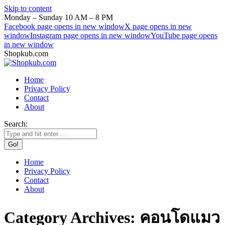
Skip to content
Monday – Sunday 10 AM – 8 PM
Facebook page opens in new window
X page opens in new
window
Instagram page opens in new window
YouTube page opens
in new window
Shopkub.com
Home
Privacy Policy
Contact
About
Search:
Home
Privacy Policy
Contact
About
Category Archives:
คอนโดแมว