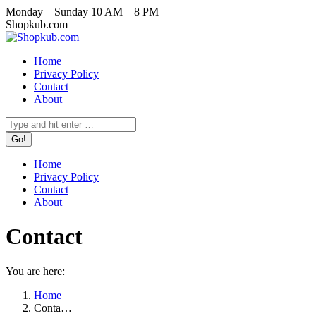
Skip
Monday – Sunday 10 AM – 8 PM
to
Facebook
X
Instagram
YouTube
Shopkub.com
content
page
page
page
page
opens
opens
opens
opens
Home
in
in
in
in
Privacy Policy
new
new
new
new
Contact
window
window
window
window
About
Search:
Home
Privacy Policy
Contact
About
Contact
You are here:
Home
Conta…