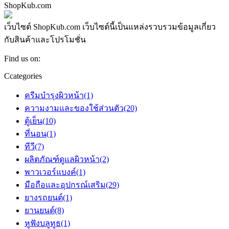
ShopKub.com
เว็บไซต์ ShopKub.com เว็บไซต์นี้เป็นแหล่งรวบรวมข้อมูลเกี่ยว
กับสินค้าและโปรโมชั่น
Find us on:
Facebook
X
YouTube
Pinterest
Ccategories
page
page
page
page
opens
opens
opens
opens
ครีมบํารุงผิวหน้า
(1)
in
in
in
in
ความงามและของใช้ส่วนตัว
(20)
new
new
new
new
ตู้เย็น
(10)
window
window
window
window
ที่นอน
(1)
ทีวี
(7)
ผลิตภัณฑ์ดูแลผิวหน้า
(2)
พาวเวอร์แบงค์
(1)
มือถือและอุปกรณ์เสริม
(29)
ยางรถยนต์
(1)
ยานยนต์
(8)
หูฟังบลูทูธ
(1)