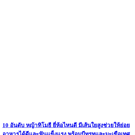
10 อันดับ หญ้าทิโมธี ยี่ห้อไหนดี มีเส้นใยสูงช่วยให้ย่อย
อาหารได้ดีและฟันแข็งแรง พร้อมบีทรูทและมะเขือเทศ