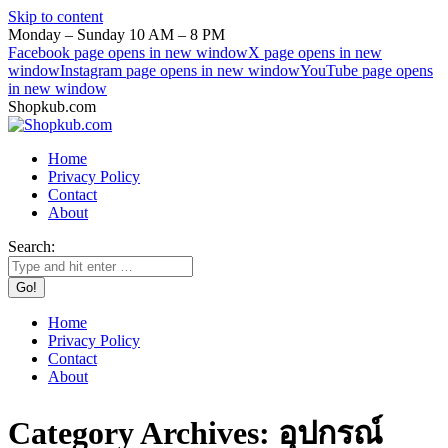
Skip to content
Monday – Sunday 10 AM – 8 PM
Facebook page opens in new window
X page opens in new
window
Instagram page opens in new window
YouTube page opens
in new window
Shopkub.com
Home
Privacy Policy
Contact
About
Search:
Home
Privacy Policy
Contact
About
Category Archives:
อุปกรณ์