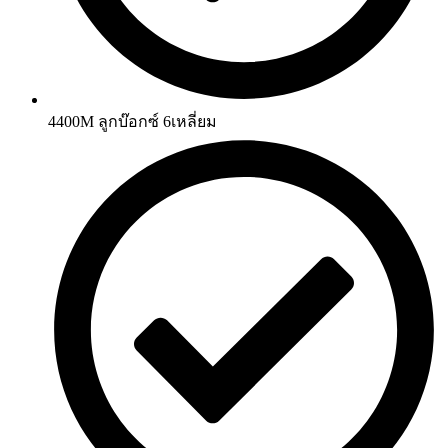
4400M ลูกบ๊อกซ์ 6เหลี่ยม