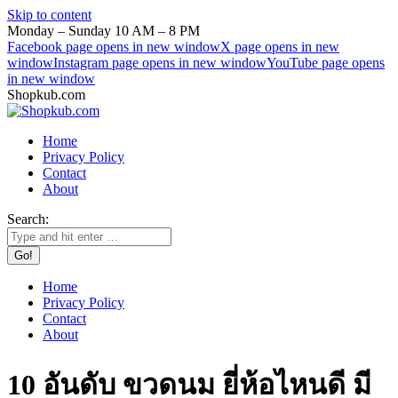
Skip to content
Monday – Sunday 10 AM – 8 PM
Facebook page opens in new window
X page opens in new
window
Instagram page opens in new window
YouTube page opens
in new window
Shopkub.com
Home
Privacy Policy
Contact
About
Search:
Home
Privacy Policy
Contact
About
10 อันดับ ขวดนม ยี่ห้อไหนดี มี