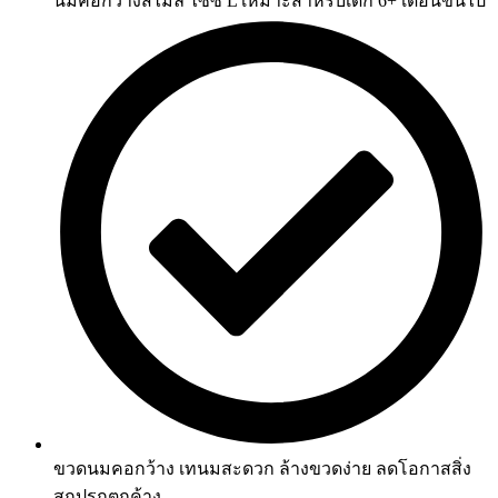
นมคอกว้างสไมล์ ไซซ์ L เหมาะสำหรับเด็ก 6+ เดือนขึ้นไป
ขวดนมคอกว้าง เทนมสะดวก ล้างขวดง่าย ลดโอกาสสิ่ง
สกปรกตกค้าง