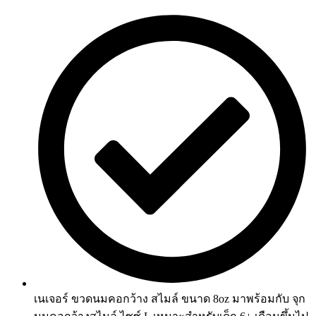
เนเจอร์ ขวดนมคอกว้าง สไมล์ ขนาด 8oz มาพร้อมกับ จุก