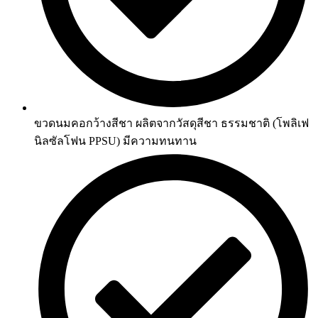
ขวดนมคอกว้างสีชา ผลิตจากวัสดุสีชา ธรรมชาติ (โพลิเฟ
นิลซัลโฟน PPSU) มีความทนทาน