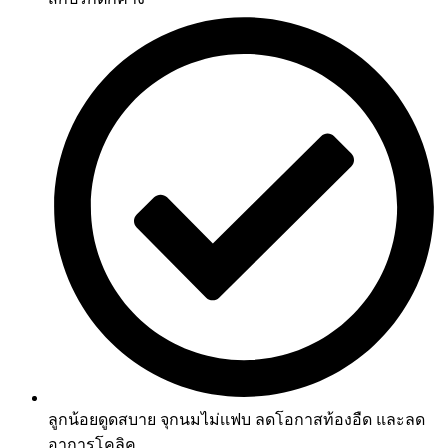
ลูกน้อยดูดสบาย จุกนมไม่เเฟบ ลดโอกาสท้องอืด และลด
อาการโคลิค