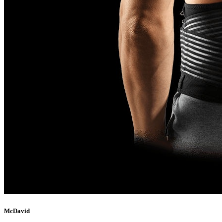
McDavid