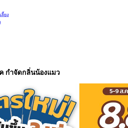
ลี้ยง
ว
รค กำจัดกลิ่นน้องแมว