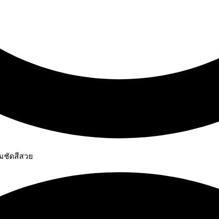
มชัดสีสวย