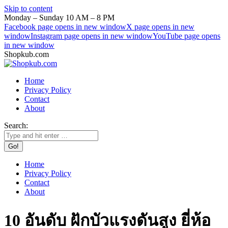
Skip to content
Monday – Sunday 10 AM – 8 PM
Facebook page opens in new window
X page opens in new
window
Instagram page opens in new window
YouTube page opens
in new window
Shopkub.com
Home
Privacy Policy
Contact
About
Search:
Home
Privacy Policy
Contact
About
10 อันดับ ฝักบัวแรงดันสูง ยี่ห้อ