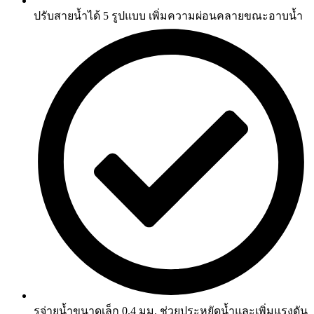
ปรับสายน้ำได้ 5 รูปแบบ เพิ่มความผ่อนคลายขณะอาบน้ำ
รูจ่ายน้ำขนาดเล็ก 0.4 มม. ช่วยประหยัดน้ำและเพิ่มแรงดัน