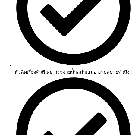
หัวฉีดเรียงตัวพิเศษ กระจายน้ำสม่ำเสมอ อาบสบายทั่วถึง