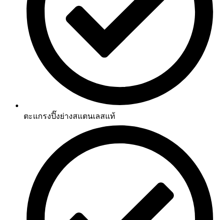
ตะแกรงปิ๊งย่างสแตนเลสแท้