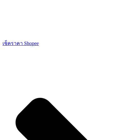
เช็คราคา Shopee