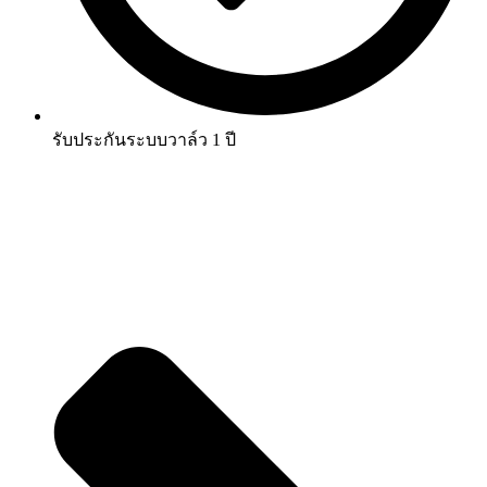
รับประกันระบบวาล์ว 1 ปี