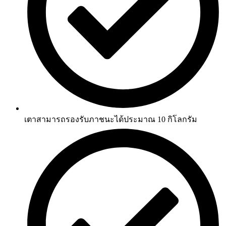
เตาสามารถรองรับภาชนะได้ประมาณ 10 กิโลกรัม