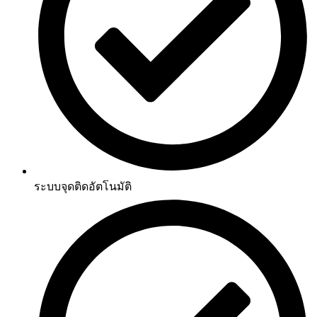
ระบบจุดติดอัตโนมัติ