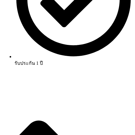
รับประกัน 1 ปี