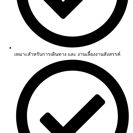
เหมาะสำหรับการเดินทาง และ งานเลี้ยงงานสังสรรค์