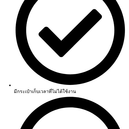
มีกระเป๋าเก็บเวลาที่ไม่ได้ใช้งาน