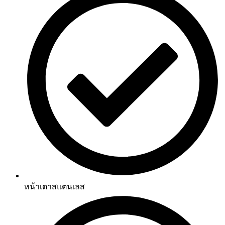
หน้าเตาสแตนเลส