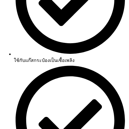
ใช้กับแก๊สกระป๋องเป็นเชื้อเพลิง