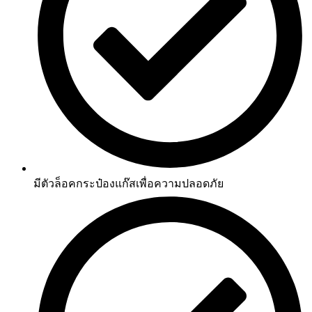
มีตัวล็อคกระป๋องแก๊สเพื่อความปลอดภัย