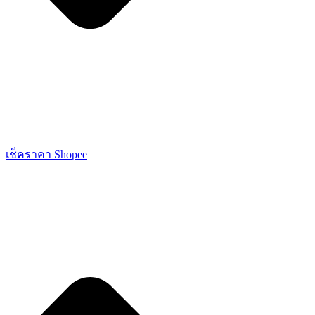
เช็คราคา Shopee