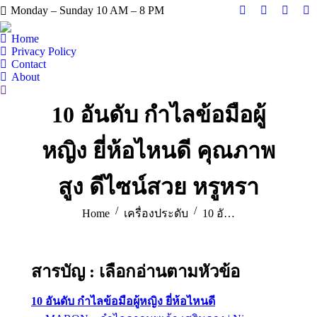
Monday – Sunday 10 AM – 8 PM
Facebook
X
Instag
Y
page
page
page
pa
Home
opens
opens
opens
op
Privacy Policy
Contact
in
in
in
in
About
new
new
new
n
Search:
window
window
windo
w
10 อันดับ กำไลข้อมือผู้
หญิง ยี่ห้อไหนดี คุณภาพ
สูง ดีไซน์สวย หรูหรา
You are here:
Home
เครื่องประดับ
10 อั…
สารบัญ : เลือกอ่านตามหัวข้อ
10 อันดับ กำไลข้อมือผู้หญิง ยี่ห้อไหนดี