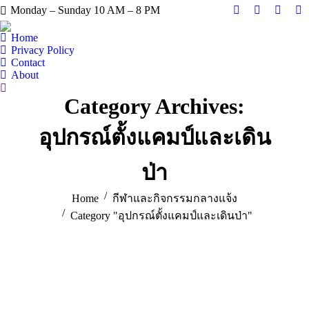
Monday – Sunday 10 AM – 8 PM
Facebook
X
Instag
Y
page
page
page
pa
Home
opens
opens
opens
op
Privacy Policy
Contact
in
in
in
in
About
new
new
new
n
Search:
window
window
windo
w
Category Archives:
อุปกรณ์ตั้งแคมป์และเดิน
ป่า
You are here:
Home
กีฬาและกิจกรรมกลางแจ้ง
Category "อุปกรณ์ตั้งแคมป์และเดินป่า"