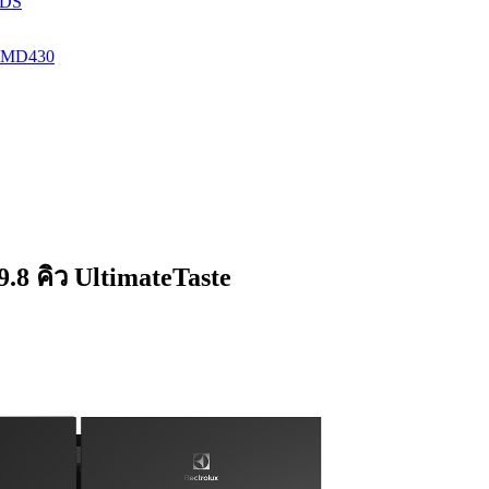
GDS
RF-MD430
9.8 คิว UltimateTaste