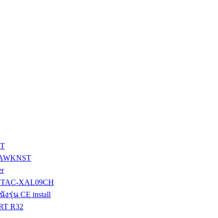
3T
HCAWKNST
er
ุ่น TAC-XAL09CH
รุ่น CE install
RT R32