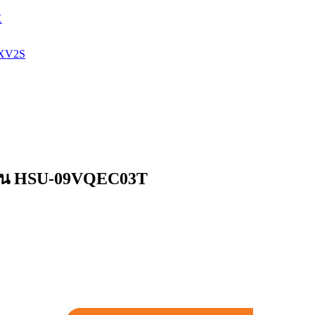
X
9XV2S
 รุ่น HSU-09VQEC03T