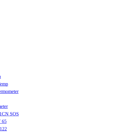
ล
Temp
ermometer
eter
A11CN SOS
T 65
E122