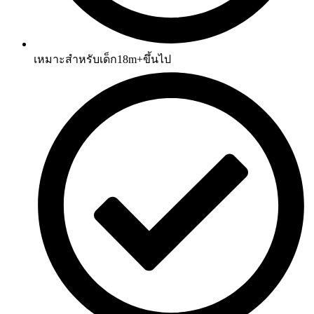
เหมาะสำหรับเด็ก18m+ขึ้นไป