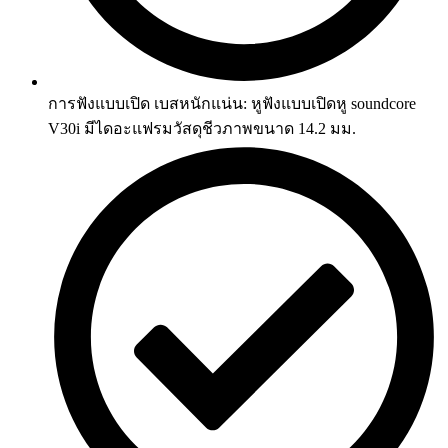
การฟังแบบเปิด เบสหนักแน่น: หูฟังแบบเปิดหู soundcore
V30i มีไดอะแฟรมวัสดุชีวภาพขนาด 14.2 มม.