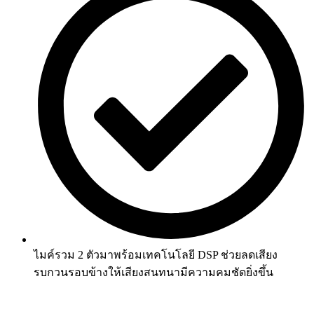
ไมค์รวม 2 ตัวมาพร้อมเทคโนโลยี DSP ช่วยลดเสียง
รบกวนรอบข้างให้เสียงสนทนามีความคมชัดยิ่งขึ้น