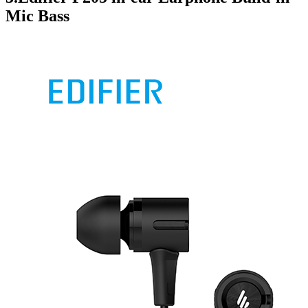
Mic Bass