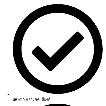
เบสหนัก กลางชัด เสียงดี