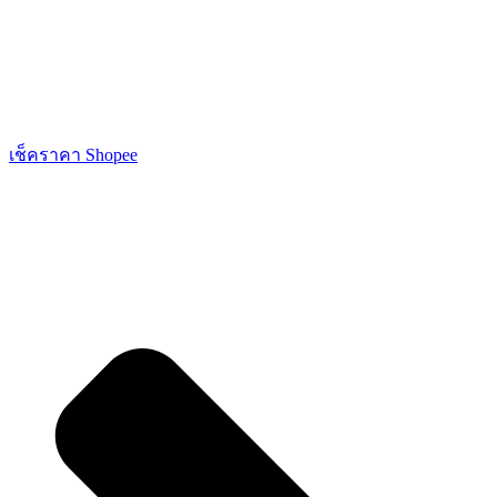
เช็คราคา Shopee