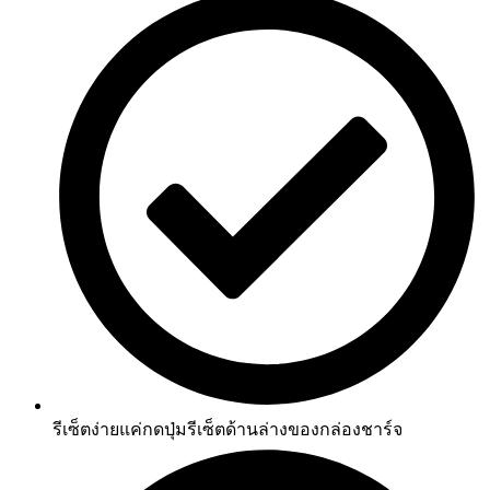
รีเซ็ตง่ายแค่กดปุ่มรีเซ็ตด้านล่างของกล่องชาร์จ