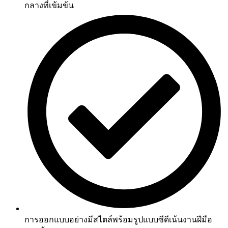
กลางที่เข้มข้น
การออกแบบอย่างมีสไตล์พร้อมรูปแบบซีดีเน้นงานฝีมือ