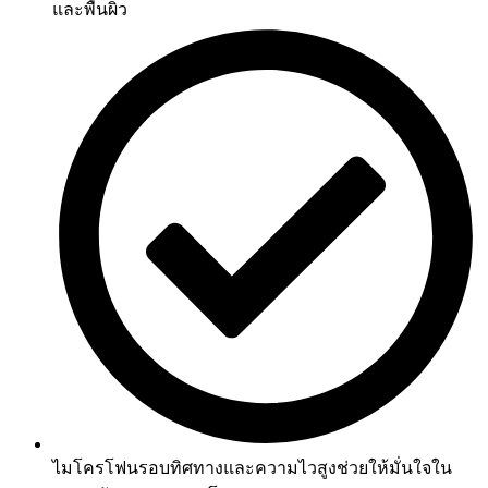
และพื้นผิว
ไมโครโฟนรอบทิศทางและความไวสูงช่วยให้มั่นใจใน