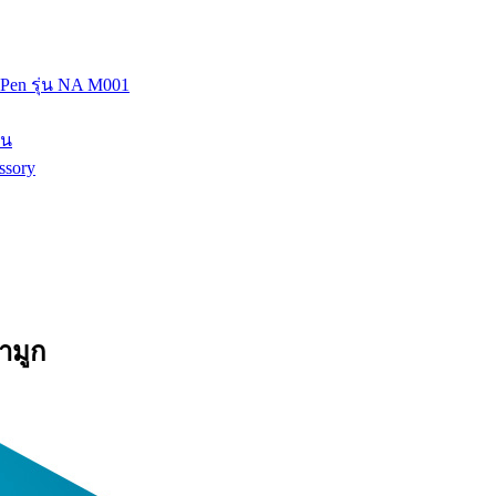
Pen รุ่น NA M001
คน
ssory
้ำมูก