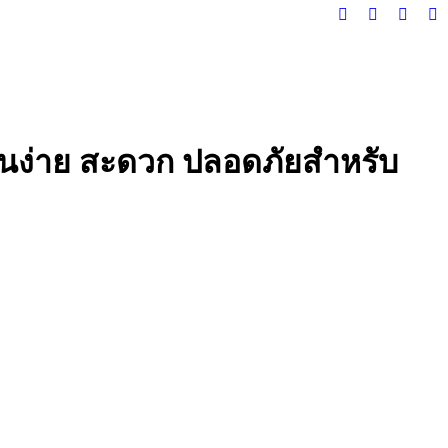
Facebook
X
Instag
Y
page
page
page
pa
opens
opens
opens
op
in
in
in
in
new
new
new
n
window
window
windo
w
ช้งานง่าย สะดวก ปลอดภัยสำหรับ