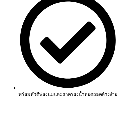
พร้อมหัวตีฟองนมและถาดรองน้ำหยดถอดล้างง่าย