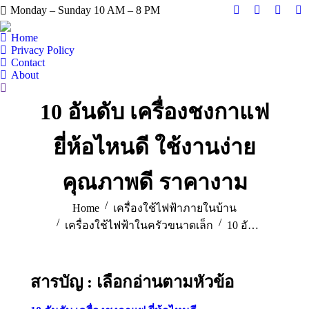
Monday – Sunday 10 AM – 8 PM
Facebook
X
Instag
Y
page
page
page
pa
Home
opens
opens
opens
op
Privacy Policy
Contact
in
in
in
in
About
new
new
new
n
Search:
window
window
windo
w
10 อันดับ เครื่องชงกาแฟ
ยี่ห้อไหนดี ใช้งานง่าย
คุณภาพดี ราคางาม
You are here:
Home
เครื่องใช้ไฟฟ้าภายในบ้าน
เครื่องใช้ไฟฟ้าในครัวขนาดเล็ก
10 อั…
สารบัญ : เลือกอ่านตามหัวข้อ