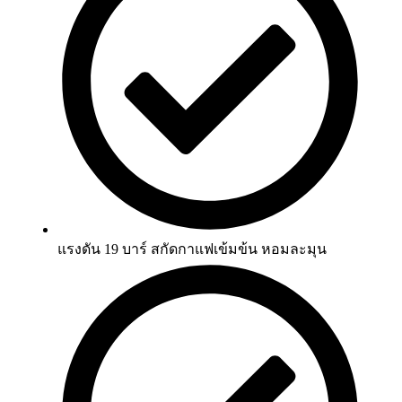
แรงดัน 19 บาร์ สกัดกาแฟเข้มข้น หอมละมุน