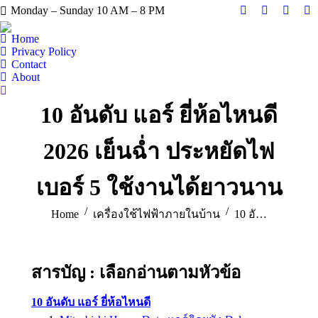
Monday – Sunday 10 AM – 8 PM
Facebook
X
Instag
Y
page
page
page
pa
Home
opens
opens
opens
op
Privacy Policy
Contact
in
in
in
in
About
new
new
new
n
Search:
window
window
windo
w
10 อันดับ แอร์ ยี่ห้อไหนดี
2026 เย็นฉ่ำ ประหยัดไฟ
เบอร์ 5 ใช้งานได้ยาวนาน
You are here:
Home
เครื่องใช้ไฟฟ้าภายในบ้าน
10 อั…
สารบัญ : เลือกอ่านตามหัวข้อ
10 อันดับ แอร์ ยี่ห้อไหนดี