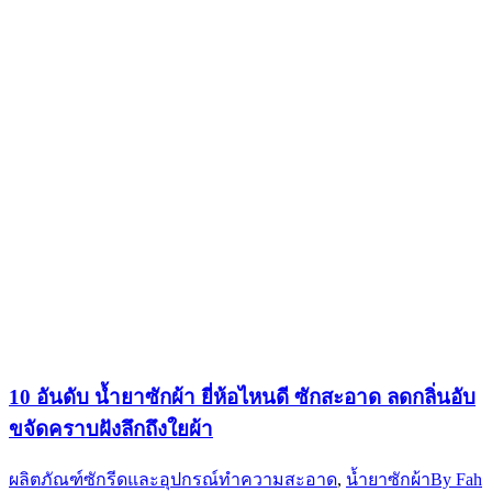
10 อันดับ น้ำยาซักผ้า ยี่ห้อไหนดี ซักสะอาด ลดกลิ่นอับ
ขจัดคราบฝังลึกถึงใยผ้า
ผลิตภัณฑ์ซักรีดและอุปกรณ์ทำความสะอาด
,
น้ำยาซักผ้า
By
Fah