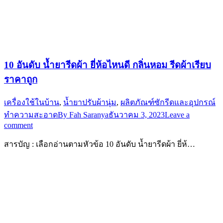
10 อันดับ น้ำยารีดผ้า ยี่ห้อไหนดี กลิ่นหอม รีดผ้าเรียบ
ราคาถูก
เครื่องใช้ในบ้าน
,
น้ำยาปรับผ้านุ่ม
,
ผลิตภัณฑ์ซักรีดและอุปกรณ์
ทำความสะอาด
By
Fah Saranya
ธันวาคม 3, 2023
Leave a
comment
สารบัญ : เลือกอ่านตามหัวข้อ 10 อันดับ น้ำยารีดผ้า ยี่ห้…