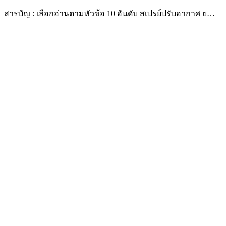
สารบัญ : เลือกอ่านตามหัวข้อ 10 อันดับ สเปรย์ปรับอากาศ ย…