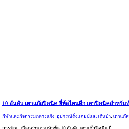
10 อันดับ เตาแก๊สปิคนิค ยี่ห้อไหนดีก เตาปิคนิคสำ
กีฬาและกิจกรรมกลางแจ้ง
,
อุปกรณ์ตั้งแคมป์และเดินป่า
,
เตาแก๊ส
สารบัญ : เลือกอ่านตามหัวข้อ 10 อันดับ เตาแก๊สปิคนิค ยี่…