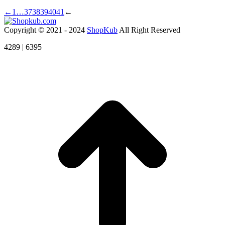
←
1
…
37
38
39
40
41
←
Copyright © 2021 - 2024
ShopKub
All Right Reserved
4289 | 6395