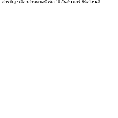
สารบัญ : เลือกอ่านตามหัวข้อ 10 อันดับ แอร์ ยี่ห้อไหนดี …