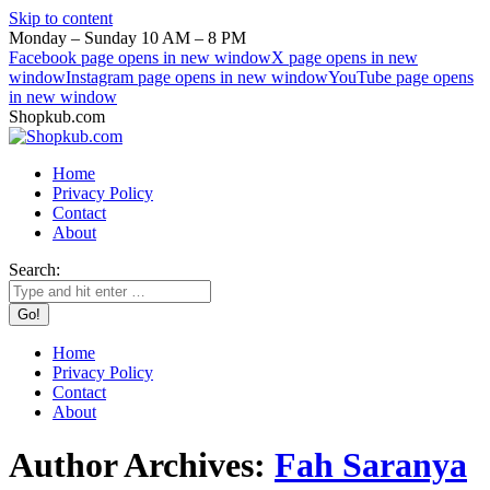
Skip to content
Monday – Sunday 10 AM – 8 PM
Facebook page opens in new window
X page opens in new
window
Instagram page opens in new window
YouTube page opens
in new window
Shopkub.com
Home
Privacy Policy
Contact
About
Search:
Home
Privacy Policy
Contact
About
Author Archives:
Fah Saranya