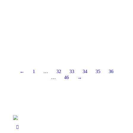
10 อันดับ กระเป๋าเดินทาง 20 นิ้ว ยี่ห้อไหนดี
ขนาดมาตรฐาน มีความจุที่เพียงพอให้ใส่ของ
ที่จำเป็นต่อการเดินทาง
สารบัญ : เลือกอ่านตามหัวข้อ 10 อันดับ กระเป๋าเดิน
ทาง 20…
Read more
←
1
…
32
33
34
35
36
…
46
→