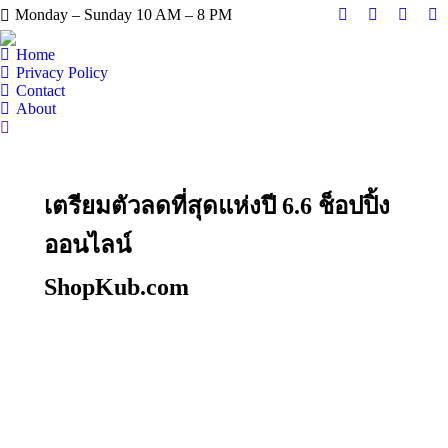
Monday – Sunday 10 AM – 8 PM
Facebook
X
Instag
Y
page
page
page
pa
Home
opens
opens
opens
op
Privacy Policy
Contact
in
in
in
in
About
new
new
new
n
Search:
window
window
windo
w
เตรียมตัวลดที่สุดแห่งปี 6.6 ช็อปปิ้ง
ออนไลน์
ShopKub.com