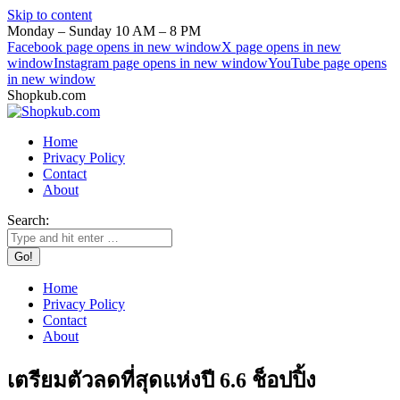
Skip to content
Monday – Sunday 10 AM – 8 PM
Facebook page opens in new window
X page opens in new
window
Instagram page opens in new window
YouTube page opens
in new window
Shopkub.com
Home
Privacy Policy
Contact
About
Search:
Home
Privacy Policy
Contact
About
เตรียมตัวลดที่สุดแห่งปี 6.6 ช็อปปิ้ง