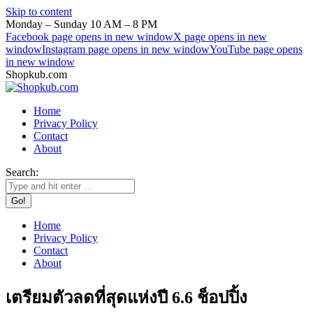
Skip to content
Monday – Sunday 10 AM – 8 PM
Facebook page opens in new window
X page opens in new
window
Instagram page opens in new window
YouTube page opens
in new window
Shopkub.com
Home
Privacy Policy
Contact
About
Search:
Home
Privacy Policy
Contact
About
เตรียมตัวลดที่สุดแห่งปี 6.6 ช็อปปิ้ง