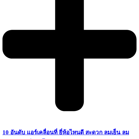
10 อันดับ แอร์เคลื่อนที่ ยี่ห้อไหนดี สะดวก ลมเย็น ลม