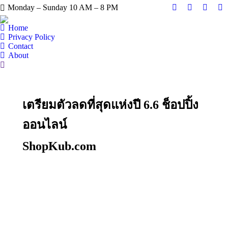
Monday – Sunday 10 AM – 8 PM
Facebook
X
Instag
Y
page
page
page
pa
Home
opens
opens
opens
op
Privacy Policy
Contact
in
in
in
in
About
new
new
new
n
Search:
window
window
windo
w
เตรียมตัวลดที่สุดแห่งปี 6.6 ช็อปปิ้ง
ออนไลน์
ShopKub.com