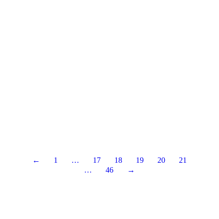
10 อันดับ ที่วางโน้ตบุ๊ก ยี่ห้อไหนดี น้ำหนักเบา
ระบายความร้อนจากโน๊ตบุ๊คได้ดี รับน้ำหนัก
โน๊ตบุ๊คได้เยอะ จัดเก็บง่าย
สารบัญ : เลือกอ่านตามหัวข้อ 10 อันดับ ที่วางโน้ตบุ๊ก
ยี…
Read more
←
1
…
17
18
19
20
21
…
46
→